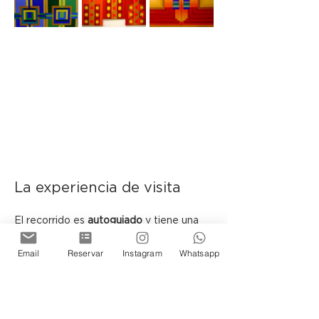
La experiencia de visita
El recorrido es 
autoguiado
 y tiene una 
duración aproximada de 
40 minutos
.
Email
Reservar
Instagram
Whatsapp
 En determinadas fechas podrán 
encontrarse presentes los artistas y el 
curador, sujeto a disponibilidad.
Ubicada en el histórico Pasaje Belgrano, 