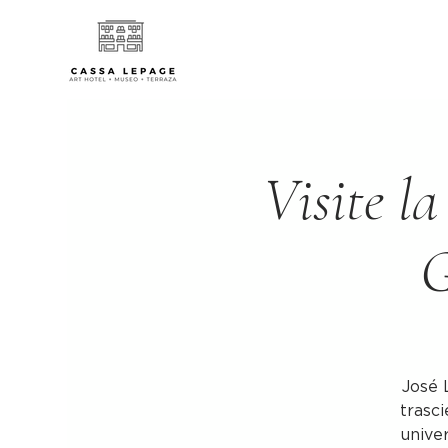
Visite la
G
José 
trasci
univer