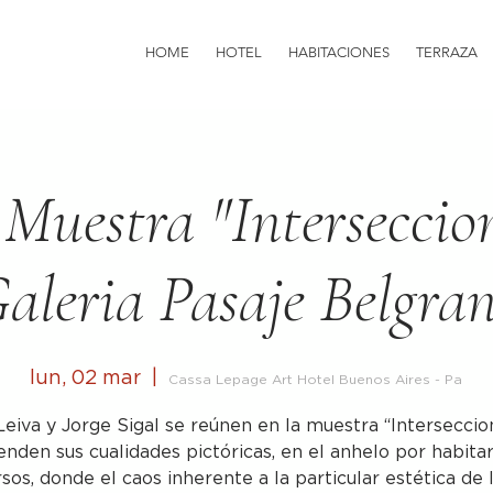
HOME
HOTEL
HABITACIONES
TERRAZA
 Muestra "Interseccio
aleria Pasaje Belgra
lun, 02 mar
  |  
Cassa Lepage Art Hotel Buenos Aires - Pa
Leiva y Jorge Sigal se reúnen en la muestra “Interseccio
enden sus cualidades pictóricas, en el anhelo por habita
sos, donde el caos inherente a la particular estética de 