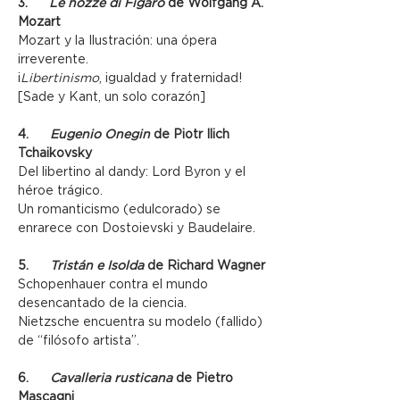
3.      
Le nozze di Figaro
 de Wolfgang A. 
Mozart
Mozart y la Ilustración: una ópera 
irreverente.
¡
Libertinismo
, igualdad y fraternidad! 
[Sade y Kant, un solo corazón]
4.      
Eugenio Onegin
 de Piotr Ilich 
Tchaikovsky
Del libertino al dandy: Lord Byron y el 
héroe trágico.
Un romanticismo (edulcorado) se 
enrarece con Dostoievski y Baudelaire.
5.      
Tristán e Isolda
 de Richard Wagner
Schopenhauer contra el mundo 
desencantado de la ciencia.
Nietzsche encuentra su modelo (fallido) 
de “filósofo artista”.
6.      
Cavalleria rusticana
 de Pietro 
Mascagni