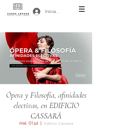
Iniciar sesión
Ópera y Filosofía, afinidades
electivas, en EDIFICIO
CASSARÁ
mié, 01 jul
  |  
Edificio Cassará