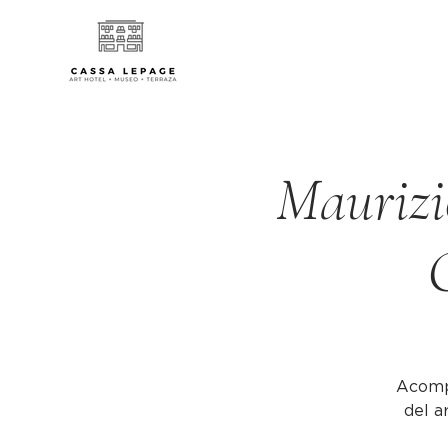
Maurizio
Acompa
del a