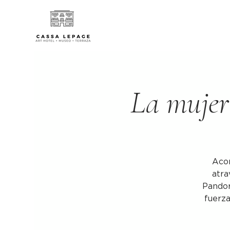
La mujer
Acom
atra
Pandor
fuerz