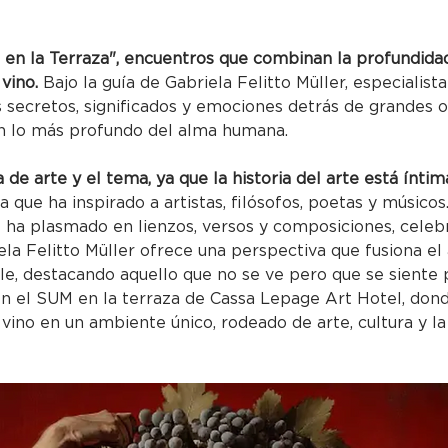
 en la Terraza", encuentros que combinan la profundidad
 vino.
 Bajo la guía de Gabriela Felitto Müller, especialista 
s secretos, significados y emociones detrás de grandes o
n lo más profundo del alma humana.
de arte y el tema, ya que la historia del arte está íntim
que ha inspirado a artistas, filósofos, poetas y músicos.
 ha plasmado en lienzos, versos y composiciones, celebr
iela Felitto Müller ofrece una perspectiva que fusiona el 
gible, destacando aquello que no se ve pero que se sient
en el SUM en la terraza de Cassa Lepage Art Hotel, dond
 vino en un ambiente único, rodeado de arte, cultura y l