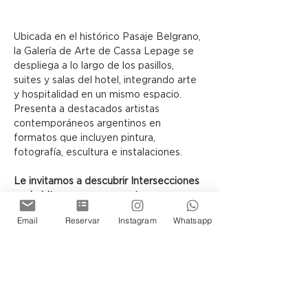
Ubicada en el histórico Pasaje Belgrano, 
la Galería de Arte de Cassa Lepage se 
despliega a lo largo de los pasillos, 
suites y salas del hotel, integrando arte 
y hospitalidad en un mismo espacio. 
Presenta a destacados artistas 
contemporáneos argentinos en 
formatos que incluyen pintura, 
fotografía, escultura e instalaciones.
Le invitamos a descubrir Intersecciones 
y a habitar, por un momento, ese 
territorio donde la forma se convierte 
Email
Reservar
Instagram
Whatsapp
en idea y la pintura en posibilidad.
Elija sus entradas