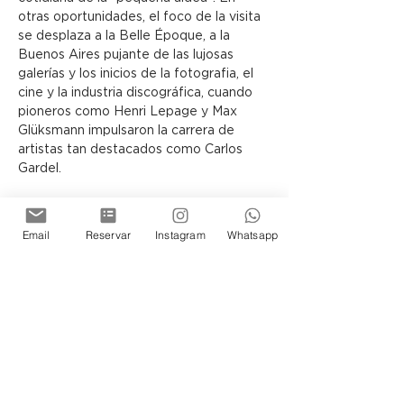
otras oportunidades, el foco de la visita 
se desplaza a la Belle Époque, a la 
Buenos Aires pujante de las lujosas 
galerías y los inicios de la fotografia, el 
cine y la industria discográfica, cuando 
pioneros como Henri Lepage y Max 
Glüksmann impulsaron la carrera de 
artistas tan destacados como Carlos 
Gardel.
El visitante siempre se sentirá 
transportado en el tiempo y 
Email
Reservar
Instagram
Whatsapp
protagonista de la historia de los 
porteños, ya sea recorriendo la Terraza 
o los Subsuelos del Museo, donde la 
arquitectura y las exposiciones guardan 
infinidad de secretos por descubrir.
Siéntase Ud tambien parte de esta 
historia de Buenos Aires.