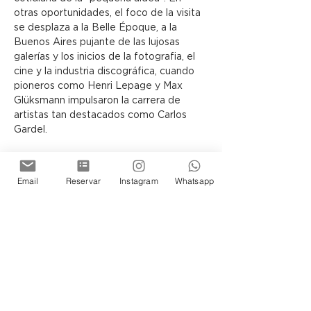
otras oportunidades, el foco de la visita 
se desplaza a la Belle Époque, a la 
Buenos Aires pujante de las lujosas 
galerías y los inicios de la fotografia, el 
cine y la industria discográfica, cuando 
pioneros como Henri Lepage y Max 
Glüksmann impulsaron la carrera de 
artistas tan destacados como Carlos 
Gardel.
El visitante siempre se sentirá 
transportado en el tiempo y 
Email
Reservar
Instagram
Whatsapp
protagonista de la historia de los 
porteños, ya sea recorriendo la Terraza 
o los Subsuelos del Museo, donde la 
arquitectura y las exposiciones guardan 
infinidad de secretos por descubrir.
Siéntase Ud tambien parte de esta 
historia de Buenos Aires.