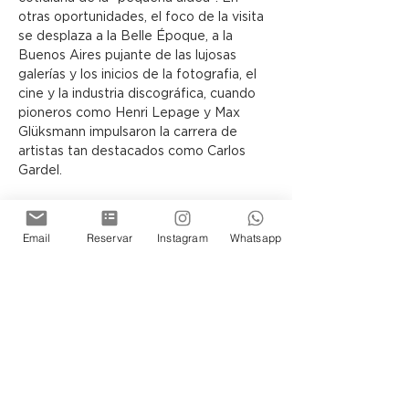
otras oportunidades, el foco de la visita 
se desplaza a la Belle Époque, a la 
Buenos Aires pujante de las lujosas 
galerías y los inicios de la fotografia, el 
cine y la industria discográfica, cuando 
pioneros como Henri Lepage y Max 
Glüksmann impulsaron la carrera de 
artistas tan destacados como Carlos 
Gardel.
El visitante siempre se sentirá 
transportado en el tiempo y 
Email
Reservar
Instagram
Whatsapp
protagonista de la historia de los 
porteños, ya sea recorriendo la Terraza 
o los Subsuelos del Museo, donde la 
arquitectura y las exposiciones guardan 
infinidad de secretos por descubrir.
Siéntase Ud tambien parte de esta 
historia de Buenos Aires.