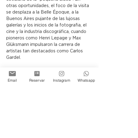
otras oportunidades, el foco de la visita 
se desplaza a la Belle Époque, a la 
Buenos Aires pujante de las lujosas 
galerías y los inicios de la fotografia, el 
cine y la industria discográfica, cuando 
pioneros como Henri Lepage y Max 
Glüksmann impulsaron la carrera de 
artistas tan destacados como Carlos 
Gardel.
El visitante siempre se sentirá 
transportado en el tiempo y 
Email
Reservar
Instagram
Whatsapp
protagonista de la historia de los 
porteños, ya sea recorriendo la Terraza 
o los Subsuelos del Museo, donde la 
arquitectura y las exposiciones guardan 
infinidad de secretos por descubrir.
Siéntase Ud tambien parte de esta 
historia de Buenos Aires.