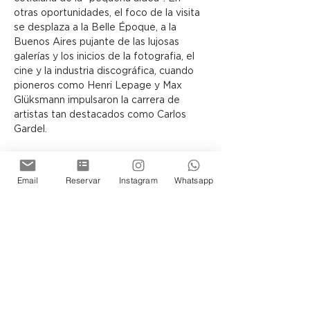
otras oportunidades, el foco de la visita 
se desplaza a la Belle Époque, a la 
Buenos Aires pujante de las lujosas 
galerías y los inicios de la fotografia, el 
cine y la industria discográfica, cuando 
pioneros como Henri Lepage y Max 
Glüksmann impulsaron la carrera de 
artistas tan destacados como Carlos 
Gardel.
El visitante siempre se sentirá 
transportado en el tiempo y 
Email
Reservar
Instagram
Whatsapp
protagonista de la historia de los 
porteños, ya sea recorriendo la Terraza 
o los Subsuelos del Museo, donde la 
arquitectura y las exposiciones guardan 
infinidad de secretos por descubrir.
Siéntase Ud tambien parte de esta 
historia de Buenos Aires.