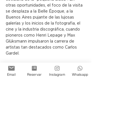
otras oportunidades, el foco de la visita 
se desplaza a la Belle Époque, a la 
Buenos Aires pujante de las lujosas 
galerías y los inicios de la fotografia, el 
cine y la industria discográfica, cuando 
pioneros como Henri Lepage y Max 
Glüksmann impulsaron la carrera de 
artistas tan destacados como Carlos 
Gardel.
El visitante siempre se sentirá 
transportado en el tiempo y 
Email
Reservar
Instagram
Whatsapp
protagonista de la historia de los 
porteños, ya sea recorriendo la Terraza 
o los Subsuelos del Museo, donde la 
arquitectura y las exposiciones guardan 
infinidad de secretos por descubrir.
Siéntase Ud tambien parte de esta 
historia de Buenos Aires.