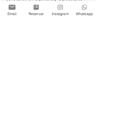
vínculo con la búsqueda de lo sublime es 
innegable. El vino no solo es una bebida, 
Email
Reservar
Instagram
Whatsapp
sino un vehículo para explorar los 
misterios de la existencia, la tradición y 
la vida misma.
Gabriela Felitto Müller ofrece una 
perspectiva que fusiona el arte con lo 
dionisíaco, lo irracional y lo intangible, 
destacando aquello que no se ve pero 
que se siente profundamente.