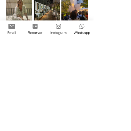
Email
Reservar
Instagram
Whatsapp
Cada mes cambia la obra de arte y el 
tema, ya que la historia del arte está 
íntimamente ligada al vino, 
una 
constante apasionada que ha inspirado 
a artistas, filósofos, poetas y músicos. 