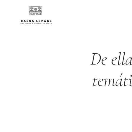
De ell
temáti