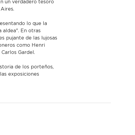
 en un verdadero tesoro 
 Aires.
resentando lo que la 
 aldea". En otras 
es pujante de las lujosas 
 pioneros como Henri 
Carlos Gardel.
storia de los porteños, 
 las exposiciones 
 373,