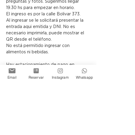
preguntas y fotos. Sugerimos llegar 
19.30 hs para empezar en horario.
El ingreso es por la calle Bolivar 373.
Al ingresar se le solicitará presentar la 
entrada aqui emitida y DNI. No es 
necesario imprimirla, puede mostrar el 
QR desde el teléfono.
No está permitido ingresar con 
alimentos ni bebidas.
Hay estacionamiento de pago en 
Bolivar 319 y en Avda Belgrano 463
Email
Reservar
Instagram
Whatsapp
Acerca de Círculo 
Lepage
Círculo Lepage
 es un ciclo de 