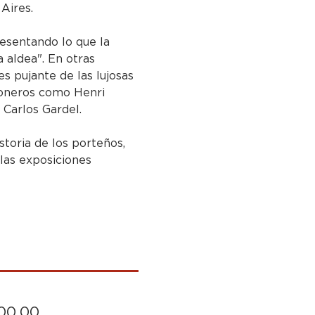
 Aires.
resentando lo que la 
 aldea". En otras 
es pujante de las lujosas 
 pioneros como Henri 
Carlos Gardel.
storia de los porteños, 
 las exposiciones 
000,00