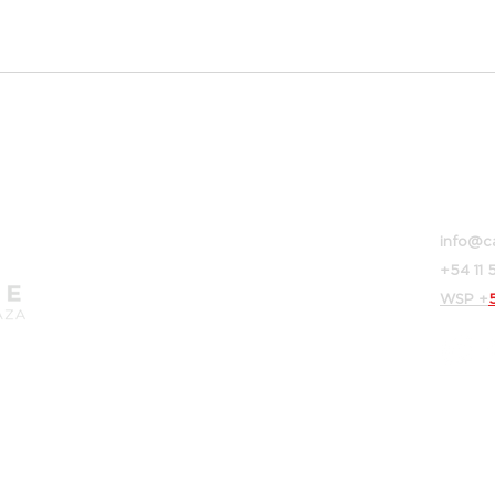
Bolívar
Buenos
info@c
+54 11
WSP
+