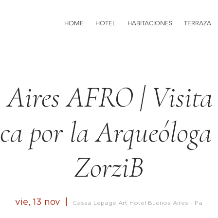
HOME
HOTEL
HABITACIONES
TERRAZA
 Aires AFRO | Visita
ca por la Arqueóloga
ZorziB
vie, 13 nov
  |  
Cassa Lepage Art Hotel Buenos Aires - Pa