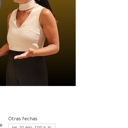
Otras fechas
de
jue, 20 ago, 7:00 p. m.