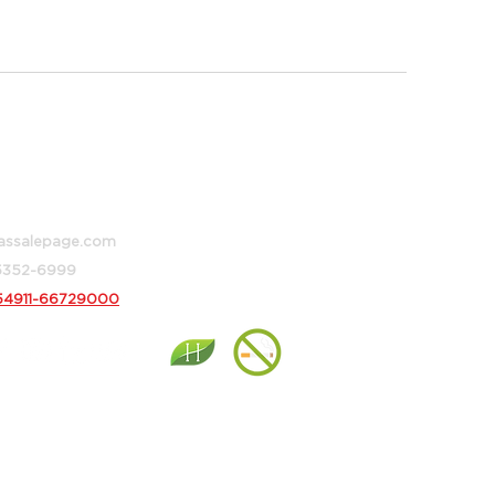
 373,
 Aires, Argentina
assalepage.com
 5352-6999
54911-66729000