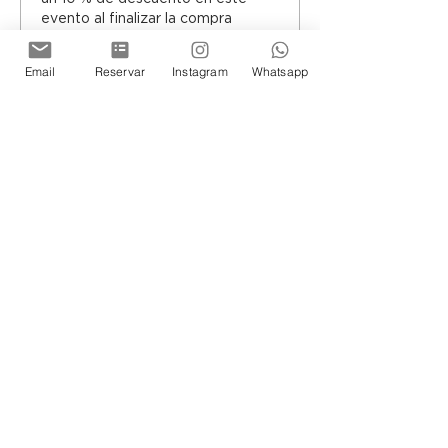
evento al finalizar la compra
Mostrar datos
Email
Reservar
Instagram
Whatsapp
Elija sus entradas
Tipo de entrada
Entrada general
Leer más
Precio
De $ 18.000,00 a
$ 23.500,00
Argentinos Residentes
$ 18.000,00