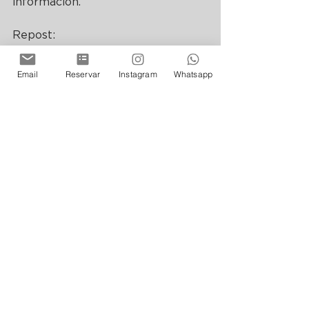
información.
Repost: 
https://www.disfrutabuenosaires.co
m/zanjon-granados
Email
Reservar
Instagram
Whatsapp
See All
Recent Posts