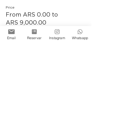
Price
From ARS 0.00 to
ARS 9,000.00
Email
Reservar
Instagram
Whatsapp
Entrada General
ARS 9,000.00
+ARS 225.00 ticket service fee
Quantity
Jubilados y Docentes
ARS 0.00
+ARS 0.00 ticket service fee
Quantity