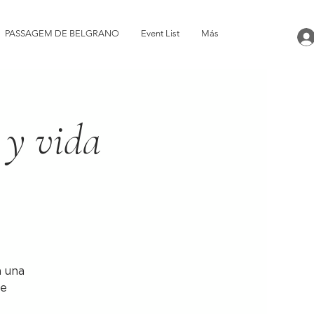
PASSAGEM DE BELGRANO
Event List
Más
 y vida
n una
ue