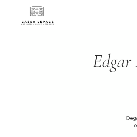
Edgar 
Dega
o