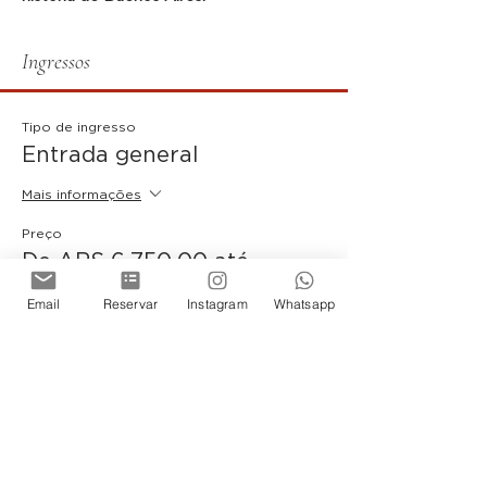
Ingressos
Tipo de ingresso
Entrada general
Mais informações
Preço
De ARS 6.750,00 até
ARS 9.000,00
Email
Reservar
Instagram
Whatsapp
Entrada General
ARS 9.000,00
+ ARS 225,00 de taxa de serviço de
ingresso
Quantidade