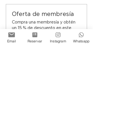
Oferta de membresía
Compra una membresía y obtén
un 15 % de descuento en este
evento al finalizar la compra
Email
Reservar
Instagram
Whatsapp
Mostrar datos
Elija sus entradas
Tipo de entrada
Entrada general
Leer más
Precio
De $ 18.000,00 a