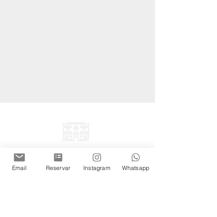
Email
Reservar
Instagram
Whatsapp
Bolívar 373,
Buenos Aires, Argentina
info@cassalepage.com